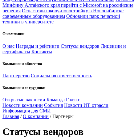
Минфину Алтайского края перейти с Microsoft на российские
решения
Оснастили школу-новостройку в Новосибирске
современным оборудованием
Обновили парк печатной
техники в университете
О компании
О нас
Награды и рейтинги
Статусы вендоров
Лицензии и
сертификаты
Контакты
Компания и общество
Партнерство
Социальная ответственность
Компания и сотрудники
Открытые вакансии
Команда Галэкс
Новости компании
События
Новости ИТ-отрасли
Информация для СМИ
Главная
/
О компании
/
Партнеры
Статусы вендоров