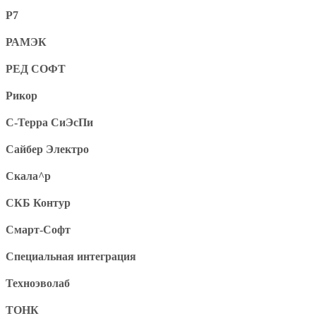
Р7
РАМЭК
РЕД СОФТ
Рикор
С-Терра СиЭсПи
Сайбер Электро
Скала^р
СКБ Контур
Смарт-Софт
Специальная интеграция
Техноэволаб
ТОНК