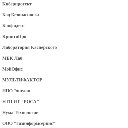
Киберпротект
Код Безопасности
Конфидент
КриптоПро
Лаборатория Касперского
МБК Лаб
МойОфис
МУЛЬТИФАКТОР
НПО Эшелон
НТЦ ИТ "РОСА"
Нума Технологии
ООО "Газинформсервис"