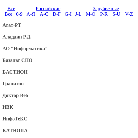
Все
Российские
Зарубежные
Все
0-9
А-Я
A-C
D-F
G-I
J-L
M-O
P-R
S-U
V-Z
Агат-РТ
Аладдин Р.Д.
АО "Информатика"
Базальт СПО
БАСТИОН
Гравитон
Доктор Веб
ИВК
ИнфоТеКС
КАТЮША