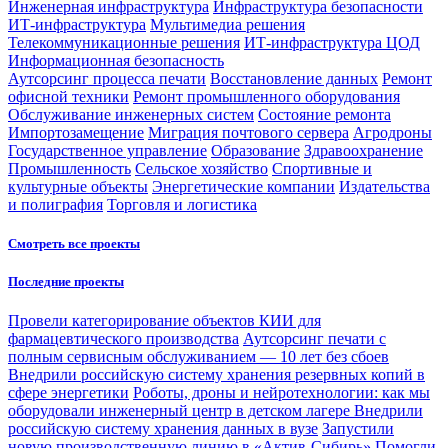
Инженерная инфраструктура
Инфраструктура безопасности
ИТ-инфраструктура
Мультимедиа решения
Телекоммуникационные решения
ИТ-инфраструктура ЦОД
Информационная безопасность
Аутсорсинг процесса печати
Восстановление данных
Ремонт
офисной техники
Ремонт промышленного оборудования
Обслуживание инженерных систем
Состояние ремонта
Импортозамещение
Миграция почтового сервера
Агродроны
Государственное управление
Образование
Здравоохранение
Промышленность
Сельское хозяйство
Спортивные и
культурные объекты
Энергетические компании
Издательства
и полиграфия
Торговля и логистика
Смотреть все проекты
Последние проекты
Провели категорирование объектов КИИ для
фармацевтического производства
Аутсорсинг печати с
полным сервисным обслуживанием — 10 лет без сбоев
Внедрили российскую систему хранения резервных копий в
сфере энергетики
Роботы, дроны и нейротехнологии: как мы
оборудовали инженерный центр в детском лагере
Внедрили
российскую систему хранения данных в вузе
Запустили
новую производственную линию в «Актив-Сибирь»
Помогли