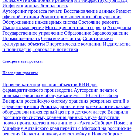
Телекоммуникационные решения
ИТ-инфраструктура ЦОД
Информационная безопасность
Аутсорсинг процесса печати
Восстановление данных
Ремонт
офисной техники
Ремонт промышленного оборудования
Обслуживание инженерных систем
Состояние ремонта
Импортозамещение
Миграция почтового сервера
Агродроны
Государственное управление
Образование
Здравоохранение
Промышленность
Сельское хозяйство
Спортивные и
культурные объекты
Энергетические компании
Издательства
и полиграфия
Торговля и логистика
Смотреть все проекты
Последние проекты
Провели категорирование объектов КИИ для
фармацевтического производства
Аутсорсинг печати с
полным сервисным обслуживанием — 10 лет без сбоев
Внедрили российскую систему хранения резервных копий в
сфере энергетики
Роботы, дроны и нейротехнологии: как мы
оборудовали инженерный центр в детском лагере
Внедрили
российскую систему хранения данных в вузе
Запустили
новую производственную линию в «Актив-Сибирь»
Помогли
Минфину Алтайского края перейти с Microsoft на российские
решения
Оснастили школу-новостройку в Новосибирске