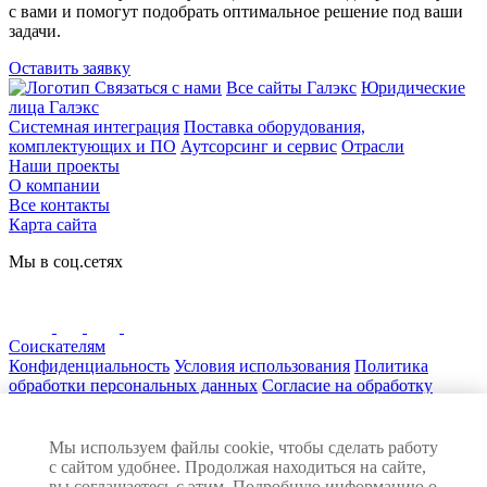
с вами и помогут подобрать оптимальное решение под ваши
задачи.
Оставить заявку
Связаться с нами
Все сайты Галэкс
Юридические
лица Галэкс
Системная интеграция
Поставка оборудования,
комплектующих и ПО
Аутсорсинг и сервис
Отрасли
Наши проекты
О компании
Все контакты
Карта сайта
Мы в соц.сетях
Соискателям
Конфиденциальность
Условия использования
Политика
обработки персональных данных
Согласие на обработку
персональных данных
Нашли ошибку на сайте? Сообщите нам! Выделите текст с
ошибкой и нажмите Ctrl+Enter
Мы используем файлы cookie, чтобы сделать работу
© 2026 ГАЛЭКС. Все права защищены
с сайтом удобнее. Продолжая находиться на сайте,
Разработка сайта:
вы соглашаетесь с этим. Подробную информацию о