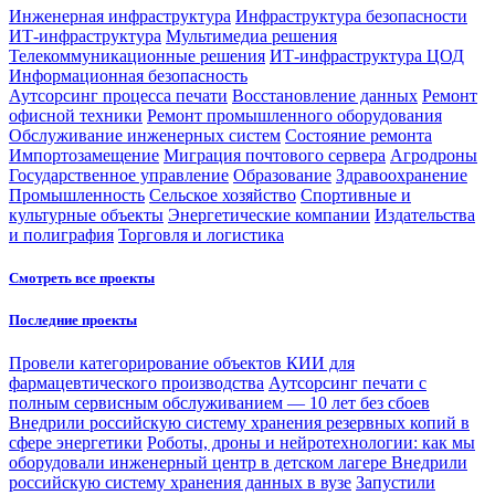
Инженерная инфраструктура
Инфраструктура безопасности
ИТ-инфраструктура
Мультимедиа решения
Телекоммуникационные решения
ИТ-инфраструктура ЦОД
Информационная безопасность
Аутсорсинг процесса печати
Восстановление данных
Ремонт
офисной техники
Ремонт промышленного оборудования
Обслуживание инженерных систем
Состояние ремонта
Импортозамещение
Миграция почтового сервера
Агродроны
Государственное управление
Образование
Здравоохранение
Промышленность
Сельское хозяйство
Спортивные и
культурные объекты
Энергетические компании
Издательства
и полиграфия
Торговля и логистика
Смотреть все проекты
Последние проекты
Провели категорирование объектов КИИ для
фармацевтического производства
Аутсорсинг печати с
полным сервисным обслуживанием — 10 лет без сбоев
Внедрили российскую систему хранения резервных копий в
сфере энергетики
Роботы, дроны и нейротехнологии: как мы
оборудовали инженерный центр в детском лагере
Внедрили
российскую систему хранения данных в вузе
Запустили