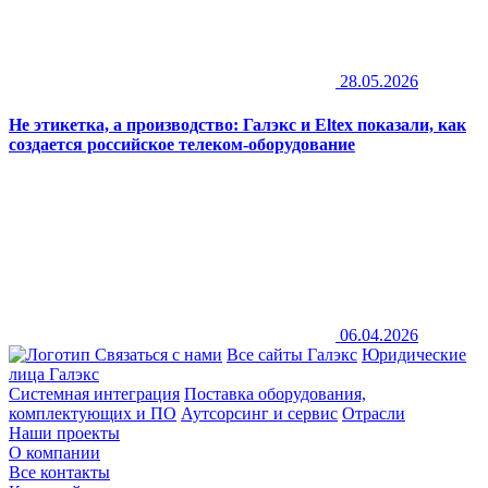
28.05.2026
Не этикетка, а производство: Галэкс и Eltex показали, как
создается российское телеком-оборудование
06.04.2026
Связаться с нами
Все сайты Галэкс
Юридические
лица Галэкс
Системная интеграция
Поставка оборудования,
комплектующих и ПО
Аутсорсинг и сервис
Отрасли
Наши проекты
О компании
Все контакты