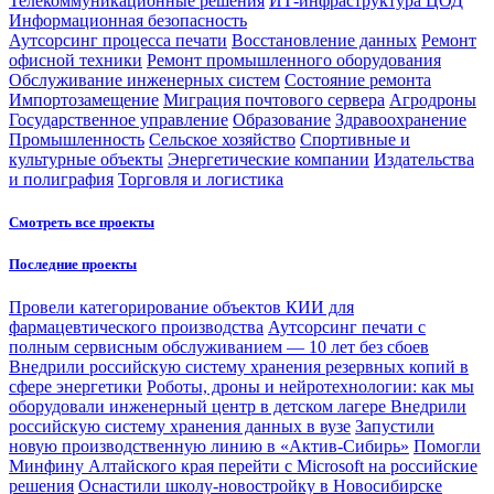
Телекоммуникационные решения
ИТ-инфраструктура ЦОД
Информационная безопасность
Аутсорсинг процесса печати
Восстановление данных
Ремонт
офисной техники
Ремонт промышленного оборудования
Обслуживание инженерных систем
Состояние ремонта
Импортозамещение
Миграция почтового сервера
Агродроны
Государственное управление
Образование
Здравоохранение
Промышленность
Сельское хозяйство
Спортивные и
культурные объекты
Энергетические компании
Издательства
и полиграфия
Торговля и логистика
Смотреть все проекты
Последние проекты
Провели категорирование объектов КИИ для
фармацевтического производства
Аутсорсинг печати с
полным сервисным обслуживанием — 10 лет без сбоев
Внедрили российскую систему хранения резервных копий в
сфере энергетики
Роботы, дроны и нейротехнологии: как мы
оборудовали инженерный центр в детском лагере
Внедрили
российскую систему хранения данных в вузе
Запустили
новую производственную линию в «Актив-Сибирь»
Помогли
Минфину Алтайского края перейти с Microsoft на российские
решения
Оснастили школу-новостройку в Новосибирске