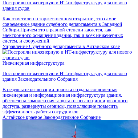
Построили инженерную и ИТ-инфраструктуру для нового
здания судов
Как отметили на торжественном открытии, это самое
современное здание судебного департамента в Западной
Сибири.Причем это в равной степени касается, как
электронного оснащения здания, так и всех инженерных
систем, и сооружений.
Управление Судебного департамента в Алтайском крае
Инженерная инфраструктура
Построили инженерную и ИТ-инфраструктуру для нового
здания Законодательного Собрания
В результате реализации проекта создана современная
инженерная и информационная инфраструктура здания,
обеспечена комплексная защита от несанкционированного
доступа, развернуты сервисы, позволяющие повысить
эффективность работы сотрудников.
Алтайское краевое Законодательное Собрание