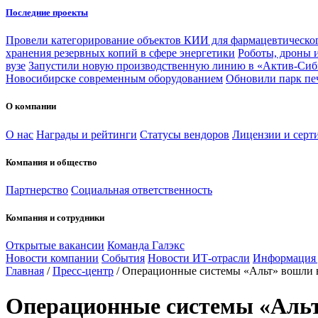
Последние проекты
Провели категорирование объектов КИИ для фармацевтическог
хранения резервных копий в сфере энергетики
Роботы, дроны 
вузе
Запустили новую производственную линию в «Актив-Сиб
Новосибирске современным оборудованием
Обновили парк пе
О компании
О нас
Награды и рейтинги
Статусы вендоров
Лицензии и серт
Компания и общество
Партнерство
Социальная ответственность
Компания и сотрудники
Открытые вакансии
Команда Галэкс
Новости компании
События
Новости ИТ-отрасли
Информация
Главная
/
Пресс-центр
/
Операционные системы «Альт» вошли в
Операционные системы «Альт