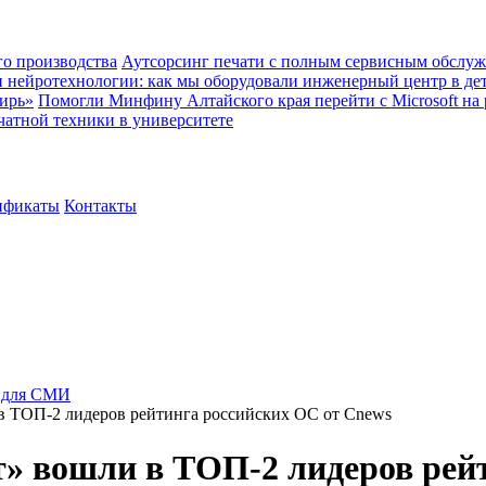
о производства
Аутсорсинг печати с полным сервисным обслуж
и нейротехнологии: как мы оборудовали инженерный центр в де
ирь»
Помогли Минфину Алтайского края перейти с Microsoft на
чатной техники в университете
ификаты
Контакты
 для СМИ
 ТОП-2 лидеров рейтинга российских ОС от Cnews
» вошли в ТОП-2 лидеров рейт