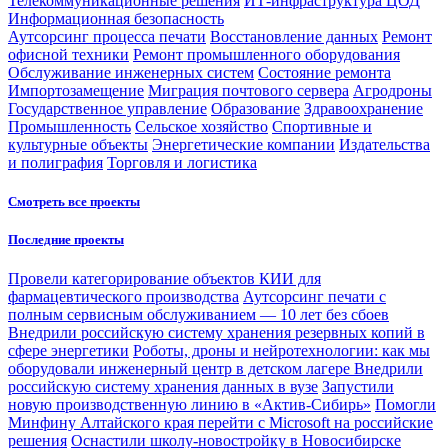
Телекоммуникационные решения
ИТ-инфраструктура ЦОД
Информационная безопасность
Аутсорсинг процесса печати
Восстановление данных
Ремонт
офисной техники
Ремонт промышленного оборудования
Обслуживание инженерных систем
Состояние ремонта
Импортозамещение
Миграция почтового сервера
Агродроны
Государственное управление
Образование
Здравоохранение
Промышленность
Сельское хозяйство
Спортивные и
культурные объекты
Энергетические компании
Издательства
и полиграфия
Торговля и логистика
Смотреть все проекты
Последние проекты
Провели категорирование объектов КИИ для
фармацевтического производства
Аутсорсинг печати с
полным сервисным обслуживанием — 10 лет без сбоев
Внедрили российскую систему хранения резервных копий в
сфере энергетики
Роботы, дроны и нейротехнологии: как мы
оборудовали инженерный центр в детском лагере
Внедрили
российскую систему хранения данных в вузе
Запустили
новую производственную линию в «Актив-Сибирь»
Помогли
Минфину Алтайского края перейти с Microsoft на российские
решения
Оснастили школу-новостройку в Новосибирске