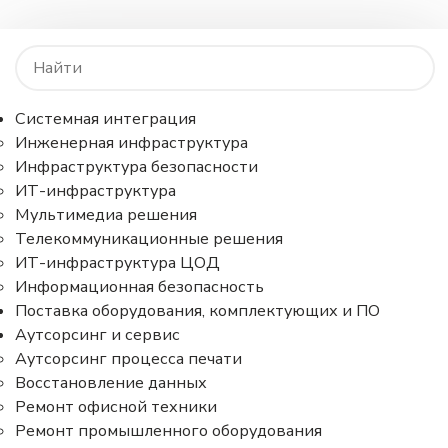
Главная
/
Пресс-центр
/
Система управления секретами StarVault усилила
контроль доступа и отказоустойчивость по итогам
Системная интеграция
пентестов CICADA8
Инженерная инфраструктура
Система управления
Инфраструктура безопасности
ИТ-инфраструктура
секретами StarVault
Мультимедиа решения
усилила контроль доступа
Телекоммуникационные решения
ИТ-инфраструктура ЦОД
и отказоустойчивость по
Информационная безопасность
итогам пентестов CICADA8
Поставка оборудования, комплектующих и ПО
Аутсорсинг и сервис
Аутсорсинг процесса печати
Восстановление данных
Ремонт офисной техники
Ремонт промышленного оборудования