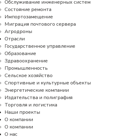
Обслуживание инженерных систем
Состояние ремонта
Импортозамещение
Миграция почтового сервера
Агродроны
Отрасли
Государственное управление
Образование
Здравоохранение
Промышленность
Сельское хозяйство
Разработчик инфраструктурного ПО для Enterprise-
Спортивные и культурные объекты
бизнеса Orion soft представил результаты
Энергетические компании
комплексного анализа защищенности системы
Издательства и полиграфия
управления секретами StarVault. По итогам
Торговля и логистика
пентестов, проведенных специалистами компании
Наши проекты
CICADA8, разработчики исправили две ошибки
О компании
безопасности, исключив вероятность обхода
О компании
механизма контроля доступа и провокации отказа
О нас
серверов при настройке подключения к базам