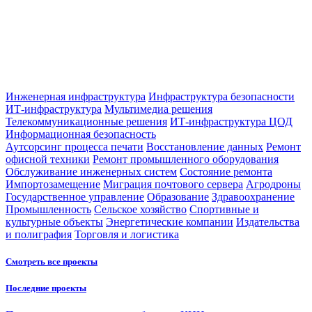
Инженерная инфраструктура
Инфраструктура безопасности
ИТ-инфраструктура
Мультимедиа решения
Телекоммуникационные решения
ИТ-инфраструктура ЦОД
Информационная безопасность
Аутсорсинг процесса печати
Восстановление данных
Ремонт
офисной техники
Ремонт промышленного оборудования
Обслуживание инженерных систем
Состояние ремонта
Импортозамещение
Миграция почтового сервера
Агродроны
Государственное управление
Образование
Здравоохранение
Промышленность
Сельское хозяйство
Спортивные и
культурные объекты
Энергетические компании
Издательства
и полиграфия
Торговля и логистика
Смотреть все проекты
Последние проекты