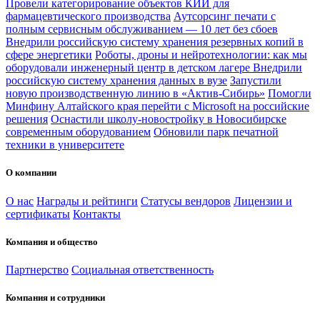
Провели категорирование объектов КИИ для
фармацевтического производства
Аутсорсинг печати с
полным сервисным обслуживанием — 10 лет без сбоев
Внедрили российскую систему хранения резервных копий в
сфере энергетики
Роботы, дроны и нейротехнологии: как мы
оборудовали инженерный центр в детском лагере
Внедрили
российскую систему хранения данных в вузе
Запустили
новую производственную линию в «Актив-Сибирь»
Помогли
Минфину Алтайского края перейти с Microsoft на российские
решения
Оснастили школу-новостройку в Новосибирске
современным оборудованием
Обновили парк печатной
техники в университете
О компании
О нас
Награды и рейтинги
Статусы вендоров
Лицензии и
сертификаты
Контакты
Компания и общество
Партнерство
Социальная ответственность
Компания и сотрудники