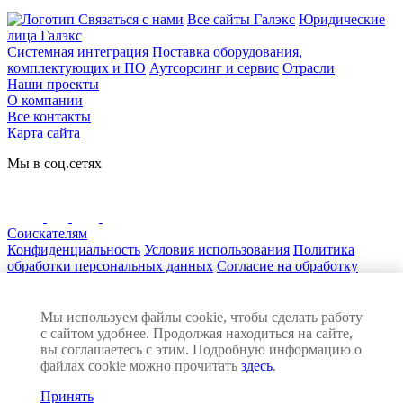
Связаться с нами
Все сайты Галэкс
Юридические
лица Галэкс
Системная интеграция
Поставка оборудования,
комплектующих и ПО
Аутсорсинг и сервис
Отрасли
Наши проекты
О компании
Все контакты
Карта сайта
Мы в соц.сетях
Соискателям
Конфиденциальность
Условия использования
Политика
обработки персональных данных
Согласие на обработку
персональных данных
Нашли ошибку на сайте? Сообщите нам! Выделите текст с
ошибкой и нажмите Ctrl+Enter
Мы используем файлы cookie, чтобы сделать работу
© 2026 ГАЛЭКС. Все права защищены
с сайтом удобнее. Продолжая находиться на сайте,
Разработка сайта:
вы соглашаетесь с этим. Подробную информацию о
файлах cookie можно прочитать
здесь
.
Принять