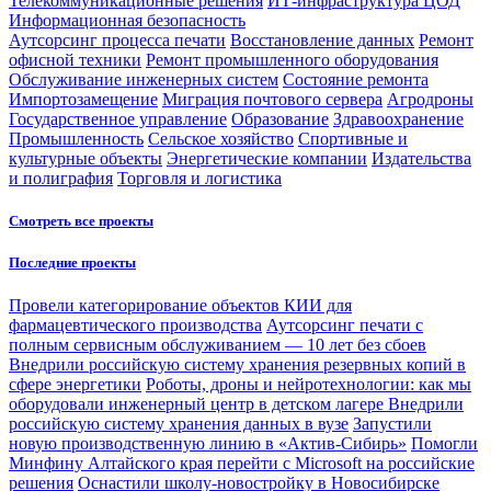
Телекоммуникационные решения
ИТ-инфраструктура ЦОД
Информационная безопасность
Аутсорсинг процесса печати
Восстановление данных
Ремонт
офисной техники
Ремонт промышленного оборудования
Обслуживание инженерных систем
Состояние ремонта
Импортозамещение
Миграция почтового сервера
Агродроны
Государственное управление
Образование
Здравоохранение
Промышленность
Сельское хозяйство
Спортивные и
культурные объекты
Энергетические компании
Издательства
и полиграфия
Торговля и логистика
Смотреть все проекты
Последние проекты
Провели категорирование объектов КИИ для
фармацевтического производства
Аутсорсинг печати с
полным сервисным обслуживанием — 10 лет без сбоев
Внедрили российскую систему хранения резервных копий в
сфере энергетики
Роботы, дроны и нейротехнологии: как мы
оборудовали инженерный центр в детском лагере
Внедрили
российскую систему хранения данных в вузе
Запустили
новую производственную линию в «Актив-Сибирь»
Помогли
Минфину Алтайского края перейти с Microsoft на российские
решения
Оснастили школу-новостройку в Новосибирске