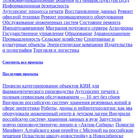
Телекоммуникационные решения
ИТ-инфраструктура ЦОД
Информационная безопасность
Аутсорсинг процесса печати
Восстановление данных
Ремонт
офисной техники
Ремонт промышленного оборудования
Обслуживание инженерных систем
Состояние ремонта
Импортозамещение
Миграция почтового сервера
Агродроны
Государственное управление
Образование
Здравоохранение
Промышленность
Сельское хозяйство
Спортивные и
культурные объекты
Энергетические компании
Издательства
и полиграфия
Торговля и логистика
Смотреть все проекты
Последние проекты
Провели категорирование объектов КИИ для
фармацевтического производства
Аутсорсинг печати с
полным сервисным обслуживанием — 10 лет без сбоев
Внедрили российскую систему хранения резервных копий в
сфере энергетики
Роботы, дроны и нейротехнологии: как мы
оборудовали инженерный центр в детском лагере
Внедрили
российскую систему хранения данных в вузе
Запустили
новую производственную линию в «Актив-Сибирь»
Помогли
Минфину Алтайского края перейти с Microsoft на российские
решения
Оснастили школу-новостройку в Новосибирске