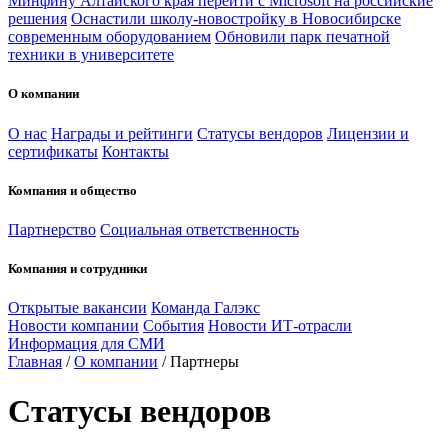
Минфину Алтайского края перейти с Microsoft на российские
решения
Оснастили школу-новостройку в Новосибирске
современным оборудованием
Обновили парк печатной
техники в университете
О компании
О нас
Награды и рейтинги
Статусы вендоров
Лицензии и
сертификаты
Контакты
Компания и общество
Партнерство
Социальная ответственность
Компания и сотрудники
Открытые вакансии
Команда Галэкс
Новости компании
События
Новости ИТ-отрасли
Информация для СМИ
Главная
/
О компании
/
Партнеры
Статусы вендоров