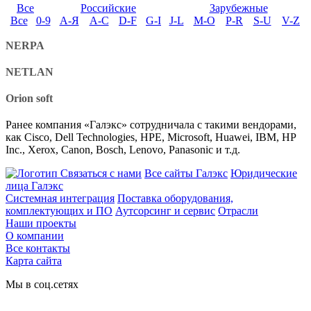
Все
Российские
Зарубежные
Все
0-9
А-Я
A-C
D-F
G-I
J-L
M-O
P-R
S-U
V-Z
NERPA
NETLAN
Orion soft
Ранее компания «Галэкс» сотрудничала с такими вендорами,
как Cisco, Dell Technologies, HPE, Microsoft, Huawei, IBM, HP
Inc., Xerox, Canon, Bosch, Lenovo, Panasonic и т.д.
Связаться с нами
Все сайты Галэкс
Юридические
лица Галэкс
Системная интеграция
Поставка оборудования,
комплектующих и ПО
Аутсорсинг и сервис
Отрасли
Наши проекты
О компании
Все контакты
Карта сайта
Мы в соц.сетях