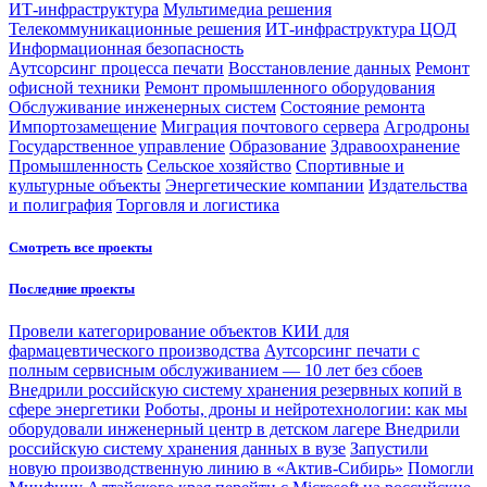
ИТ-инфраструктура
Мультимедиа решения
Телекоммуникационные решения
ИТ-инфраструктура ЦОД
Информационная безопасность
Аутсорсинг процесса печати
Восстановление данных
Ремонт
офисной техники
Ремонт промышленного оборудования
Обслуживание инженерных систем
Состояние ремонта
Импортозамещение
Миграция почтового сервера
Агродроны
Государственное управление
Образование
Здравоохранение
Промышленность
Сельское хозяйство
Спортивные и
культурные объекты
Энергетические компании
Издательства
и полиграфия
Торговля и логистика
Смотреть все проекты
Последние проекты
Провели категорирование объектов КИИ для
фармацевтического производства
Аутсорсинг печати с
полным сервисным обслуживанием — 10 лет без сбоев
Внедрили российскую систему хранения резервных копий в
сфере энергетики
Роботы, дроны и нейротехнологии: как мы
оборудовали инженерный центр в детском лагере
Внедрили
российскую систему хранения данных в вузе
Запустили
новую производственную линию в «Актив-Сибирь»
Помогли