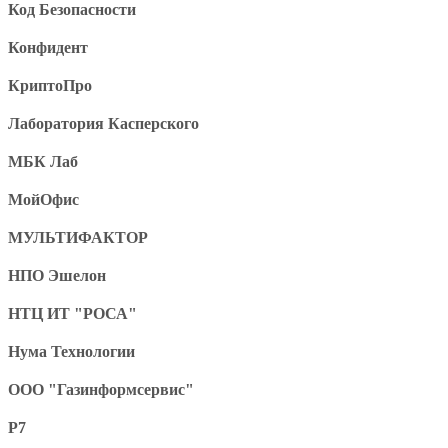
Код Безопасности
Конфидент
КриптоПро
Лаборатория Касперского
МБК Лаб
МойОфис
МУЛЬТИФАКТОР
НПО Эшелон
НТЦ ИТ "РОСА"
Нума Технологии
ООО "Газинформсервис"
Р7