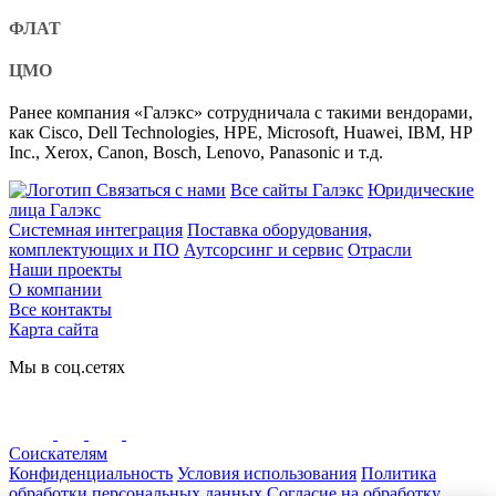
ФЛАТ
ЦМО
Ранее компания «Галэкс» сотрудничала с такими вендорами,
как Cisco, Dell Technologies, HPE, Microsoft, Huawei, IBM, HP
Inc., Xerox, Canon, Bosch, Lenovo, Panasonic и т.д.
Связаться с нами
Все сайты Галэкс
Юридические
лица Галэкс
Системная интеграция
Поставка оборудования,
комплектующих и ПО
Аутсорсинг и сервис
Отрасли
Наши проекты
О компании
Все контакты
Карта сайта
Мы в соц.сетях
Соискателям
Конфиденциальность
Условия использования
Политика
обработки персональных данных
Согласие на обработку