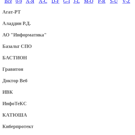
Все
0-9
А-Я
A-C
D-F
G-I
J-L
M-O
P-R
S-U
V-Z
Агат-РТ
Аладдин Р.Д.
АО "Информатика"
Базальт СПО
БАСТИОН
Гравитон
Доктор Веб
ИВК
ИнфоТеКС
КАТЮША
Киберпротект