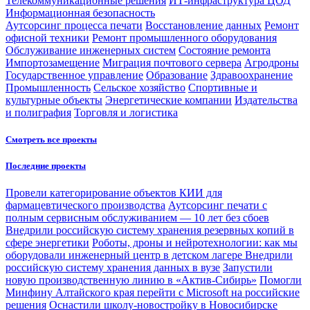
Телекоммуникационные решения
ИТ-инфраструктура ЦОД
Информационная безопасность
Аутсорсинг процесса печати
Восстановление данных
Ремонт
офисной техники
Ремонт промышленного оборудования
Обслуживание инженерных систем
Состояние ремонта
Импортозамещение
Миграция почтового сервера
Агродроны
Государственное управление
Образование
Здравоохранение
Промышленность
Сельское хозяйство
Спортивные и
культурные объекты
Энергетические компании
Издательства
и полиграфия
Торговля и логистика
Смотреть все проекты
Последние проекты
Провели категорирование объектов КИИ для
фармацевтического производства
Аутсорсинг печати с
полным сервисным обслуживанием — 10 лет без сбоев
Внедрили российскую систему хранения резервных копий в
сфере энергетики
Роботы, дроны и нейротехнологии: как мы
оборудовали инженерный центр в детском лагере
Внедрили
российскую систему хранения данных в вузе
Запустили
новую производственную линию в «Актив-Сибирь»
Помогли
Минфину Алтайского края перейти с Microsoft на российские
решения
Оснастили школу-новостройку в Новосибирске