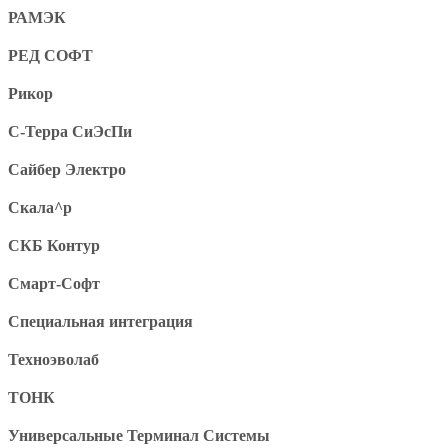
РАМЭК
РЕД СОФТ
Рикор
С-Терра СиЭсПи
Сайбер Электро
Скала^р
СКБ Контур
Смарт-Софт
Специальная интеграция
Техноэволаб
ТОНК
Универсальные Терминал Системы